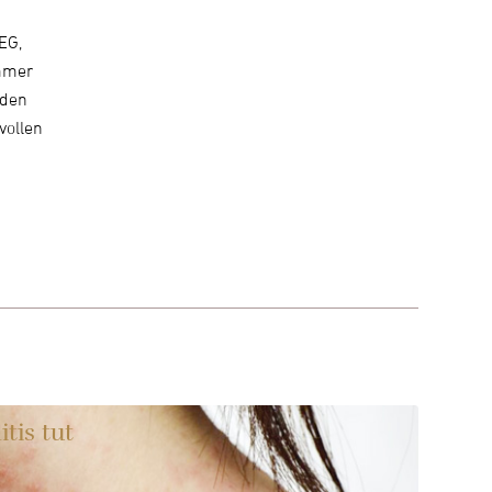
PEG,
immer
äden
vollen
tis tut