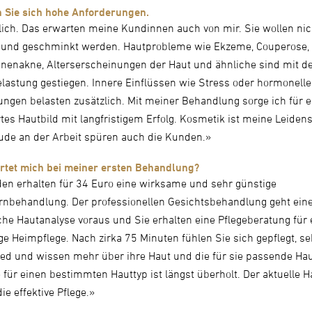
n Sie sich hohe Anforderungen.
lich. Das erwarten meine Kundinnen auch von mir. Sie wollen nic
 und geschminkt werden. Hautprobleme wie Ekzeme, Couperose,
enakne, Alterserscheinungen der Haut und ähnliche sind mit d
astung gestiegen. Innere Einflüssen wie Stress oder hormonelle
ngen belasten zusätzlich. Mit meiner Behandlung sorge ich für e
tes Hautbild mit langfristigem Erfolg. Kosmetik ist meine Leiden
ude an der Arbeit spüren auch die Kunden.»
rtet mich bei meiner ersten Behandlung?
n erhalten für 34 Euro eine wirksame und sehr günstige
nbehandlung. Der professionellen Gesichtsbehandlung geht ein
che Hautanalyse voraus und Sie erhalten eine Pflegeberatung für 
ge Heimpflege. Nach zirka 75 Minuten fühlen Sie sich gepflegt, s
ed und wissen mehr über ihre Haut und die für sie passende Hau
e für einen bestimmten Hauttyp ist längst überholt. Der aktuelle 
die effektive Pflege.»