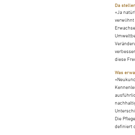
Da stelle
«Ja natür
verwöhnt
Erwachsen
Umweltbel
Veränderu
verbesser
diese Fre
Was erwa
«Neukunde
Kennenler
ausführli
nachhalti
Unterschi
Die Pfleg
definiert 