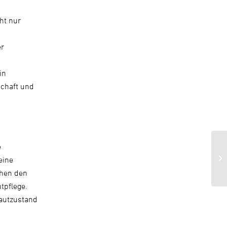
ht nur
er
in
schaft und
e
eine
ehen den
tpflege.
Hautzustand